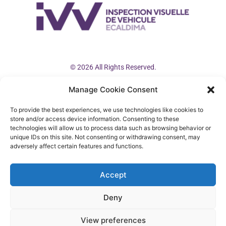
© 2026 All Rights Reserved.
Manage Cookie Consent
ivv@ivv.autos
(+33) 04 88 82 81 57 (Francia)
To provide the best experiences, we use technologies like cookies to
store and/or access device information. Consenting to these
(+34) 91 104 23 19 (España)
technologies will allow us to process data such as browsing behavior or
unique IDs on this site. Not consenting or withdrawing consent, may
adversely affect certain features and functions.
Accept
Deny
View preferences