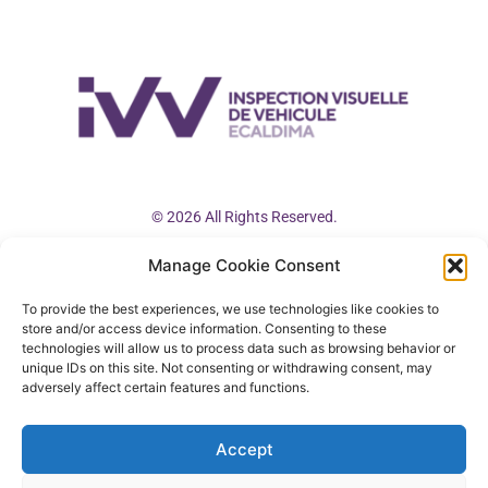
© 2026 All Rights Reserved.
Manage Cookie Consent
ivv@ivv.autos
(+33) 04 88 82 81 57 (Francia)
To provide the best experiences, we use technologies like cookies to
store and/or access device information. Consenting to these
(+34) 91 104 23 19 (España)
technologies will allow us to process data such as browsing behavior or
unique IDs on this site. Not consenting or withdrawing consent, may
adversely affect certain features and functions.
Accept