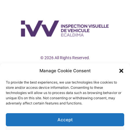
© 2026 All Rights Reserved.
Manage Cookie Consent
ivv@ivv.autos
(+33) 04 88 82 81 57 (Francia)
To provide the best experiences, we use technologies like cookies to
store and/or access device information. Consenting to these
(+34) 91 104 23 19 (España)
technologies will allow us to process data such as browsing behavior or
unique IDs on this site. Not consenting or withdrawing consent, may
adversely affect certain features and functions.
Accept