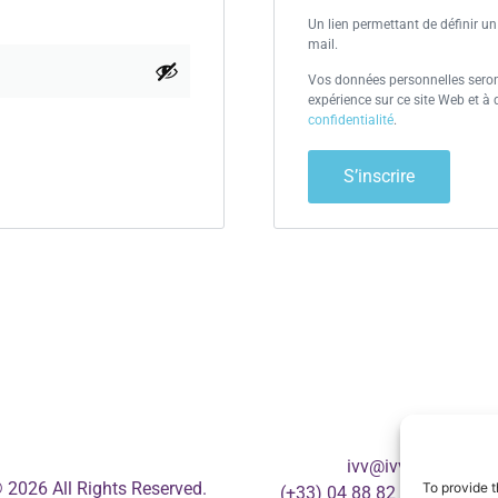
Un lien permettant de définir u
mail.
Vos données personnelles seront
expérience sur ce site Web et à 
confidentialité
.
S’inscrire
ivv@ivv.autos
 2026 All Rights Reserved.
To provide t
(+33) 04 88 82 81 57 (Franc